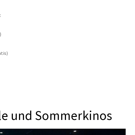
:
)
atis)
äle und Sommerkinos