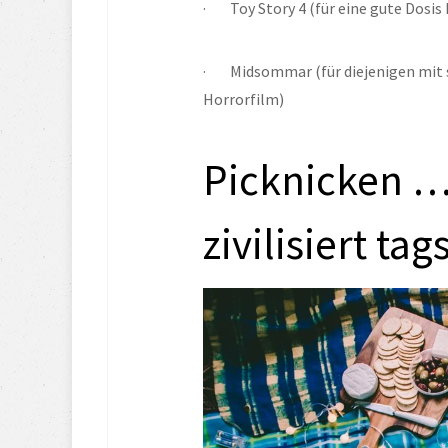
·        Toy Story 4 (für eine gute Dosi
·        Midsommar (für diejenigen m
Horrorfilm)
Picknicken … 
zivilisiert ta