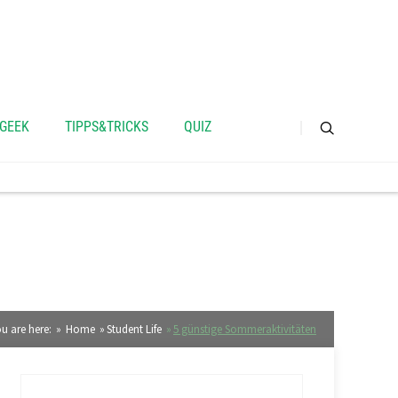
 GEEK
TIPPS&TRICKS
QUIZ
u are here:
Home
Student Life
5 günstige Sommeraktivitäten