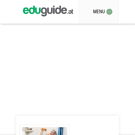
MENU
Semesterstart
for Dummies